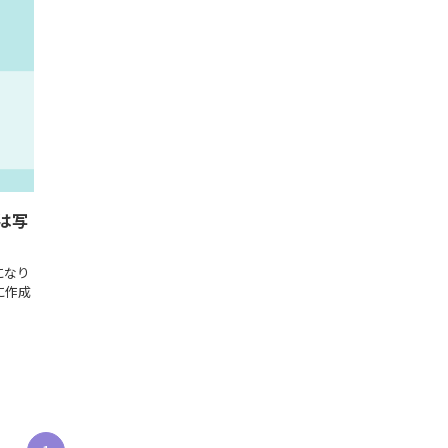
は写
になり
に作成